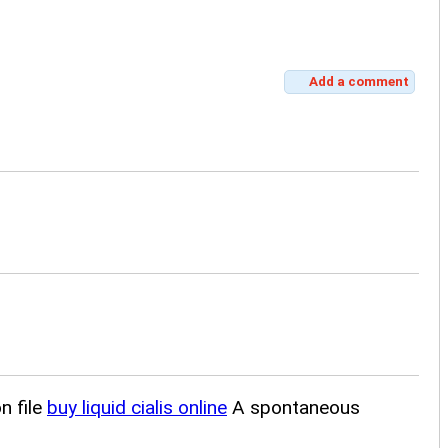
Add a comment
n file
buy liquid cialis online
A spontaneous