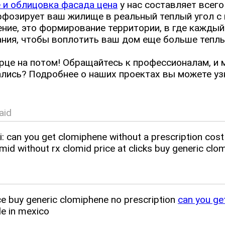
 и облицовка фасада цена
у нас составляет всего
рфозирует ваш жилище в реальный теплый угол с
ение, это формирование территории, в где кажды
ания, чтобы воплотить ваш дом еще больше тепл
рце на потом! Обращайтесь к профессионалам, и 
ались? Подробнее о наших проектах вы можете уз
aid
ei: can you get clomiphene without a prescription co
id without rx clomid price at clicks buy generic clom
ce buy generic clomiphene no prescription
can you get
le in mexico