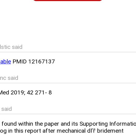
stic said
lable
PMID 12167137
nc said
ed 2019; 42 271- 8
 said
be found within the paper and its Supporting Informatio
 dog in this report after mechanical dГѓ bridement