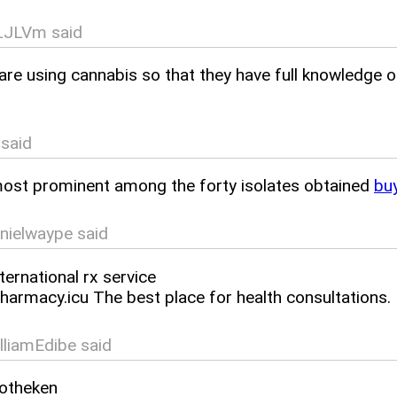
LJLVm said
ou are using cannabis so that they have full knowledge 
said
ost prominent among the forty isolates obtained
buy
nielwaype said
ernational rx service
pharmacy.icu The best place for health consultations.
liamEdibe said
potheken