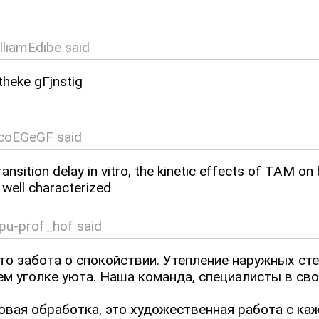
liamEdibe said
theke gГјnstig
coEGeGF said
ansition delay in vitro, the kinetic effects of TAM o
 well characterized
pu-prof_hof said
о забота о спокойствии. Утепление наружных стен
ем уголке уюта. Наша команда, специалисты в св
ловая обработка, это художественная работа с к