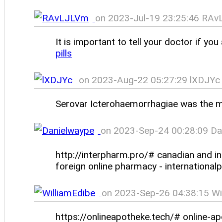
on 2023-Jul-19 23:25:46 RAv
It is important to tell your doctor if y
pills
on 2023-Aug-22 05:27:29 lXDJYc 
Serovar Icterohaemorrhagiae was the m
on 2023-Sep-24 00:28:09 Da
http://interpharm.pro/# canadian and int
foreign online pharmacy - international
on 2023-Sep-26 04:38:15 Wil
https://onlineapotheke.tech/# online-a