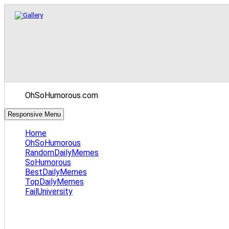
OhSoHumorous.com
Responsive Menu
Home
OhSoHumorous
RandomDailyMemes
SoHumorous
BestDailyMemes
TopDailyMemes
FailUniversity