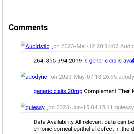
Comments
on 2023-Mar-12 20:34:06 Audid
264, 355 394 2019
is generic cialis avai
on 2023-May-07 18:26:55 adody
generic cialis 20mg
Complement Ther M
on 2023-Jun-15 04:15:11 quiessy
Data Availability All relevant data can 
chronic corneal epithelial defect in the