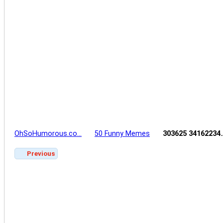
OhSoHumorous.co…
50 Funny Memes
303625 34162234
Previous