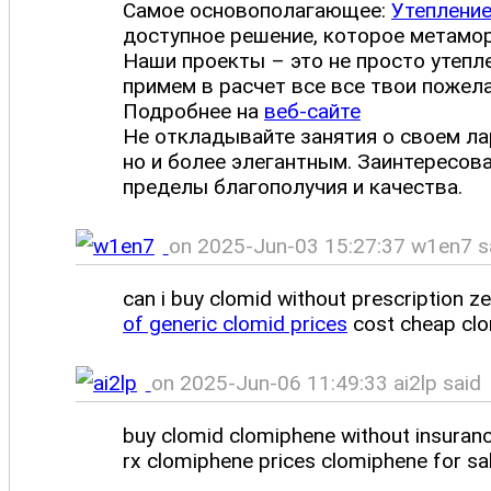
Самое основополагающее:
Утепление
доступное решение, которое метамо
Наши проекты – это не просто утепл
примем в расчет все все твои пожел
Подробнее на
веб-сайте
Не откладывайте занятия о своем ла
но и более элегантным. Заинтересов
пределы благополучия и качества.
on 2025-Jun-03 15:27:37 w1en7 s
can i buy clomid without prescription z
of generic clomid prices
cost cheap clom
on 2025-Jun-06 11:49:33 ai2lp said
buy clomid clomiphene without insuran
rx clomiphene prices clomiphene for sa