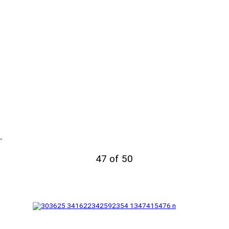
…
47 of 50