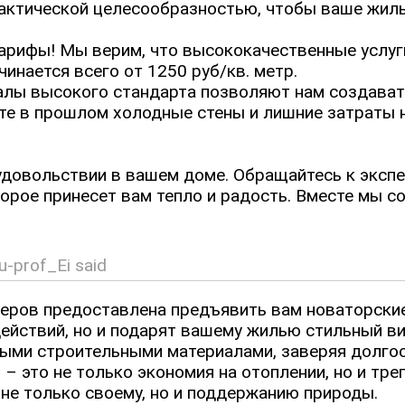
ктической целесообразностью, чтобы ваше жилье
тарифы! Мы верим, что высококачественные услу
чинается всего от 1250 руб/кв. метр.
алы высокого стандарта позволяют нам создават
те в прошлом холодные стены и лишние затраты н
удовольствии в вашем доме. Обращайтесь к эксп
рое принесет вам тепло и радость. Вместе мы с
-prof_Ei said
еров предоставлена предъявить вам новаторские
ействий, но и подарят вашему жилью стильный ви
ыми строительными материалами, заверяя долго
– это не только экономия на отоплении, но и тре
не только своему, но и поддержанию природы.