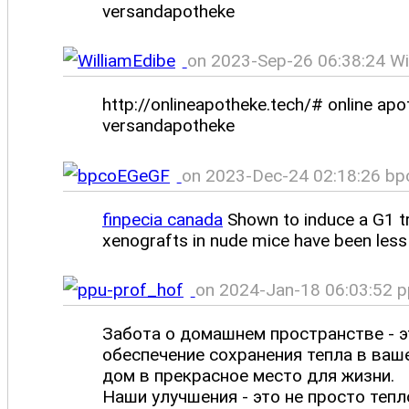
versandapotheke
on 2023-Sep-26 06:38:24 Wil
http://onlineapotheke.tech/# online apo
versandapotheke
on 2023-Dec-24 02:18:26 bp
finpecia canada
Shown to induce a G1 tr
xenografts in nude mice have been less
on 2024-Jan-18 06:03:52 p
Забота о домашнем пространстве - эт
обеспечение сохранения тепла в ваш
дом в прекрасное место для жизни.
Наши улучшения - это не просто теп