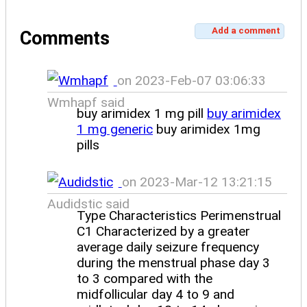
Add a comment
Comments
on 2023-Feb-07 03:06:33
Wmhapf said
buy arimidex 1 mg pill
buy arimidex
1 mg generic
buy arimidex 1mg
pills
on 2023-Mar-12 13:21:15
Audidstic said
Type Characteristics Perimenstrual
C1 Characterized by a greater
average daily seizure frequency
during the menstrual phase day 3
to 3 compared with the
midfollicular day 4 to 9 and