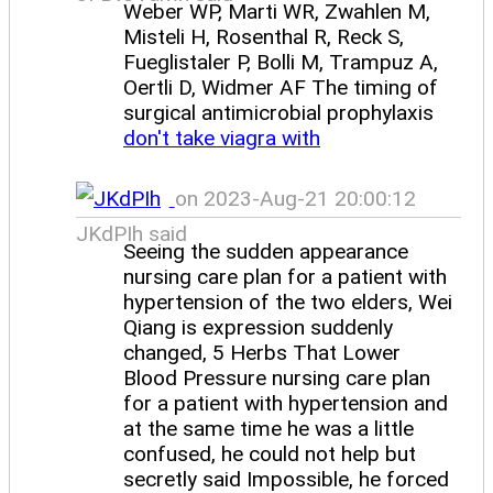
Weber WP, Marti WR, Zwahlen M,
Misteli H, Rosenthal R, Reck S,
Fueglistaler P, Bolli M, Trampuz A,
Oertli D, Widmer AF The timing of
surgical antimicrobial prophylaxis
don't take viagra with
on 2023-Aug-21 20:00:12
JKdPIh said
Seeing the sudden appearance
nursing care plan for a patient with
hypertension of the two elders, Wei
Qiang is expression suddenly
changed, 5 Herbs That Lower
Blood Pressure nursing care plan
for a patient with hypertension and
at the same time he was a little
confused, he could not help but
secretly said Impossible, he forced