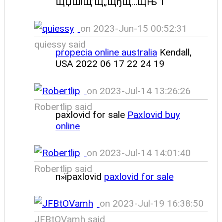
ЩЏШіЩ’Щ„ЩђЩ…ЩЊ 1
on 2023-Jun-15 00:52:31
quiessy said
propecia online australia
Kendall,
USA 2022 06 17 22 24 19
on 2023-Jul-14 13:26:26
Robertlip said
paxlovid for sale
Paxlovid buy
online
on 2023-Jul-14 14:01:40
Robertlip said
п»їpaxlovid
paxlovid for sale
on 2023-Jul-19 16:38:50
JFBtOVamh said