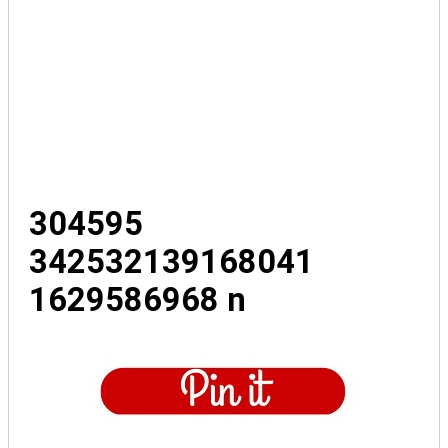
304595
342532139168041
1629586968 n