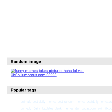
Random image
Popular tags
animals
best daily memes
best random memes
bestdailymemes.c
comedy
Daily Updates
dank memes
dumpaday.com
evilmilk.c