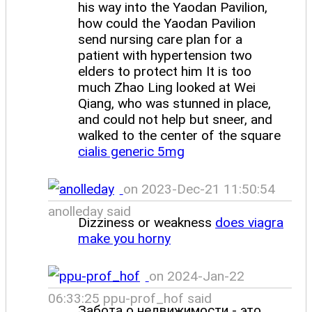
his way into the Yaodan Pavilion,
how could the Yaodan Pavilion
send nursing care plan for a
patient with hypertension two
elders to protect him It is too
much Zhao Ling looked at Wei
Qiang, who was stunned in place,
and could not help but sneer, and
walked to the center of the square
cialis generic 5mg
on 2023-Dec-21 11:50:54
anolleday said
Dizziness or weakness
does viagra
make you horny
on 2024-Jan-22
06:33:25 ppu-prof_hof said
Забота о недвижимости - это