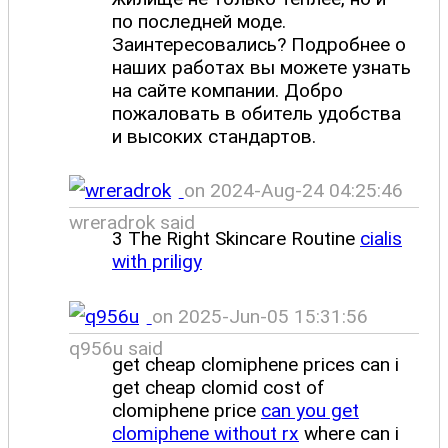
по последней моде.
Заинтересовались? Подробнее о
наших работах вы можете узнать
на сайте компании. Добро
пожаловать в обитель удобства
и высоких стандартов.
on 2024-Aug-24 04:25:46
wreradrok said
3 The Right Skincare Routine
cialis
with priligy
on 2025-Jun-05 15:31:56
q956u said
get cheap clomiphene prices can i
get cheap clomid cost of
clomiphene price
can you get
clomiphene without rx
where can i