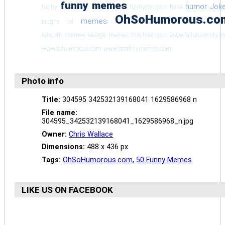
funny memes
humor
Jok
funny
funnyton.com
haha
OhSoHumorous.co
memes
laughs
lol
random memes
savage memes
thechive.com
www.failuniversity.
www.sohumorous.com
www.stealmymemes.com
Photo info
Title:
304595 342532139168041 1629586968 n
File name:
304595_342532139168041_1629586968_n.jpg
Owner:
Chris Wallace
Dimensions:
488 x 436 px
Tags:
OhSoHumorous.com
,
50 Funny Memes
LIKE US ON FACEBOOK