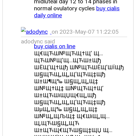
midluteal day 12 to 14 phases in
normal ovulatory cycles
buy cialis
daily online
on 2023-May-07 11:22:05
adodync said
buy cialis on line
Щ€ЩЋШ№ЩЋЩ†Щ’ Щ…
ЩЋШ№Щ’Щ…ЩЋШ±Щђ
ШЁЩ’Щ†Щђ Ш№ЩЋШЁЩ’ШЇЩђ
Ш§ЩЋЩ„Щ„Щ‘ЩЋЩ‡Щђ
Ш±Ш¶Щ‰ Ш§Щ„Щ„Щ‡
Ш№Щ†Щ‡ Ш№ЩЋЩ†Щ’
Ш±ЩЋШіЩЏЩ€Щ„Щђ
Ш§ЩЋЩ„Щ„Щ‘ЩЋЩ‡Щђ
ШµЩ„Щ‰ Ш§Щ„Щ„Щ‡
Ш№Щ„ЩЉЩ‡ Щ€ШіЩ„Щ…
Щ‚ЩЋШ§Щ„ЩЋ
Ш±ЩЋЩ€ЩЋШ§Щ‡ЩЏ Щ…