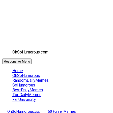
OhSoHumorous.com
Responsive Menu
Home
OhSoHumorous
RandomDailyMemes
SoHumorous
BestDailyMemes
TopDailyMemes
FailUniversity
OhSoHumorous.co…
50 Funny Memes